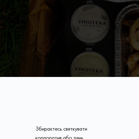
Збираєтесь святкувати
корпоратив або день